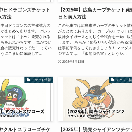
】中日ドラゴンズチケット
【2025年】広島カープチケット発
入方法
日と購入方法
、中日ドラゴンズの主催試合の
この記事では広島東洋カープのチケット情
がまとめてあります。 バンテ
がまとめてあります。 カープのチケット
チケットはこまめに発売される
阪神タイガースと同じく全試合を一斉に販
ちを忘れがちです！ 気がつい
します。 あらかじめ取りたい試合がある
合の販売終わってた！ ってい
は事前準備をしておきましょう！ マツダ
うにこまめに確認して...
ジアムでは、「仮想待合室」というシ...
2025年5月13日
チケット情報
チケット
】ヤクルトスワローズチケ
【2025年】読売ジャイアンツチケ