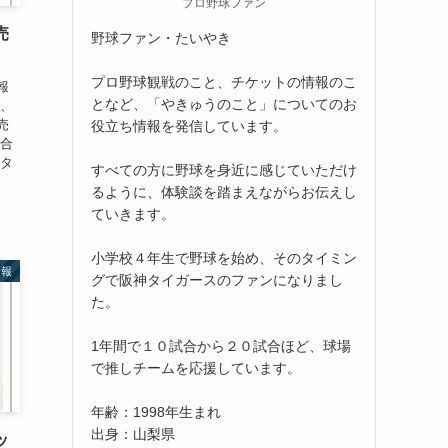
プロ野球ファン
売
野球ファン・たいやき
プロ野球観戦のこと、チケットの情報のこ
報
となど、「やきゅうのこと」についてのお
は、
売
役立ち情報を発信しています。
場合
スタ
すべての方に野球を身近に感じていただけ
るように、体験談を踏まえながらお伝えし
ていきます。
小学校４年生で野球を始め、そのタイミン
情報
グで阪神タイガースのファンになりまし
た。
1年間で１０試合から２０試合ほど、球場
で推しチームを応援しています。
年齢：1998年生まれ
出身：山梨県
ッ