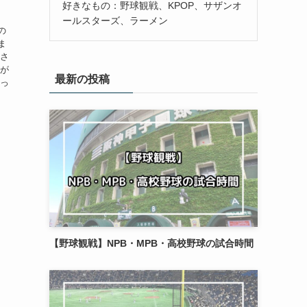
好きなもの：野球観戦、KPOP、サザンオ
ールスターズ、ラーメン
の
ま
売さ
気が
最新の投稿
 っ
【野球観戦】NPB・MPB・高校野球の試合時間