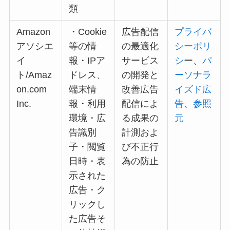
類
Amazon
・Cookie
広告配信
プライバ
アソシエ
等の情
の最適化
シーポリ
イ
報・IPア
サービス
シ
ー、
パ
ト/Amaz
ドレス、
の開発と
ーソナラ
on.com
端末情
改善広告
イズド広
Inc.
報・利用
配信によ
告
、
参照
環境・広
る成果の
元
告識別
計測およ
子・閲覧
び不正行
日時・表
為の防止
示された
広告・ク
リックし
た広告そ