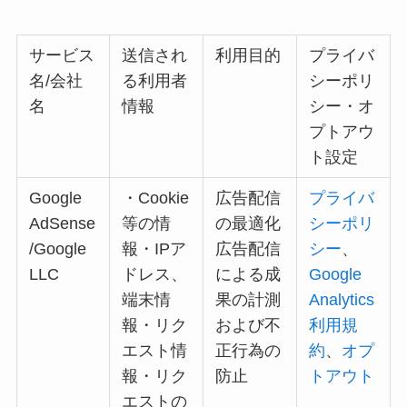
サービス
送信され
利用目的
プライバ
名/会社
る利用者
シーポリ
名
情報
シー・オ
プトアウ
ト設定
Google
・Cookie
広告配信
プライバ
AdSense
等の情
の最適化
シーポリ
/Google
報・IPア
広告配信
シー
、
LLC
ドレス、
による成
Google
端末情
果の計測
Analytics
報・リク
および不
利用規
エスト情
正行為の
約
、
オプ
報・リク
防止
トアウト
エストの