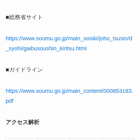
■総務省サイト
https://www.soumu.go.jp/main_sosiki/joho_tsusin/d
_syohi/gaibusoushin_kiritsu.html
■ガイドライン
https://www.soumu.go.jp/main_content/000853183.
pdf
アクセス解析