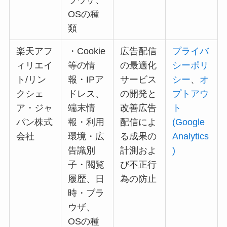
ラウザ、
OSの種
類
楽天アフ
・Cookie
広告配信
プライバ
ィリエイ
等の情
の最適化
シーポリ
ト/リン
報・IPア
サービス
シー
、
オ
クシェ
ドレス、
の開発と
プトアウ
ア・ジャ
端末情
改善広告
ト
パン株式
報・利用
配信によ
(Google
会社
環境・広
る成果の
Analytics
告識別
計測およ
)
子・閲覧
び不正行
履歴、日
為の防止
時・ブラ
ウザ、
OSの種