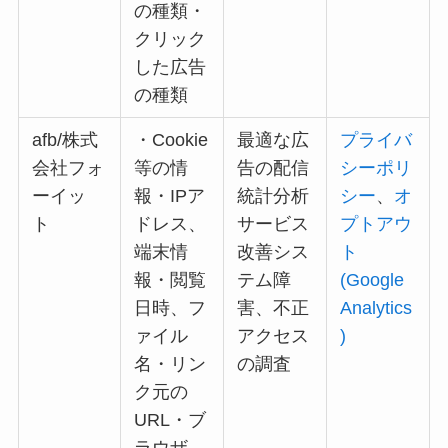
の種類・
クリック
した広告
の種類
afb/株式
・Cookie
最適な広
プライバ
会社フォ
等の情
告の配信
シーポリ
ーイッ
報・IPア
統計分析
シー
、
オ
ト
ドレス、
サービス
プトアウ
端末情
改善シス
ト
報・閲覧
テム障
(Google
日時、フ
害、不正
Analytics
ァイル
アクセス
)
名・リン
の調査
ク元の
URL・ブ